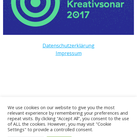
Datenschutzerklärung
Impressum
We use cookies on our website to give you the most
relevant experience by remembering your preferences and
repeat visits. By clicking “Accept All”, you consent to the use
© 2026 Herzlich Willkommen im Schreibatelier
of ALL the cookies. However, you may visit "Cookie
Augenblickmal. Created for free using WordPress and
Settings" to provide a controlled consent.
Colibri